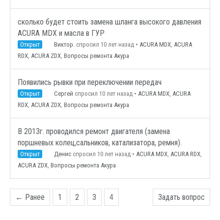
сколько будет стоить замена шланга высокого давления
ACURA MDX и масла в ГУР
Открыт
Виктор.
спросил 10 лет назад
•
ACURA MDX
,
ACURA
RDX
,
ACURA ZDX
,
Вопросы ремонта Акура
Появились рывки при переключении передач
Открыт
Сергей
спросил 10 лет назад
•
ACURA MDX
,
ACURA
RDX
,
ACURA ZDX
,
Вопросы ремонта Акура
В 2013г. проводился ремонт двигателя (замена
поршневых колец,сальников, катализатора, ремня).
Открыт
Денис
спросил 10 лет назад
•
ACURA MDX
,
ACURA RDX
,
ACURA ZDX
,
Вопросы ремонта Акура
← Ранее
1
2
3
4
Задать вопрос