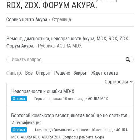
RDX, ZDX. ФОРУМ АКУРА.
Сервис центр Акура
Страница
Ремонт, диагностика, неисправности Акура; MDX, RDX, ZDX.
Форум Акура.
›
Рубрика: ACURA MDX
Фильтр:
Все
Открыт
Решено
Закрыт
Ждет ответа
Неисправности и ошибки MD-X
Открыт
Герман
спросил 10 лет назад
•
ACURA MDX
Бортовой компьютер гаснет, иногда вообще не светится.
И русификация.
Открыт
Александр Васильевич
спросил 10 лет назад
•
ACURA
MDX
,
ACURA RDX
,
ACURA ZDX
,
Вопросы ремонта Акура