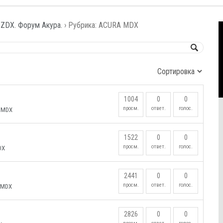
 ZDX. Форум Акура.
›
Рубрика: ACURA MDX
1004
0
0
просм.
ответ.
голос.
 MDX
1522
0
0
просм.
ответ.
голос.
DX
2441
0
0
просм.
ответ.
голос.
 MDX
2826
0
0