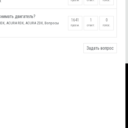
просм.
ответ.
голос.
X
снимать двигатель?
1641
1
0
MDX
,
ACURA RDX
,
ACURA ZDX
,
Вопросы
просм.
ответ.
голос.
Задать вопрос