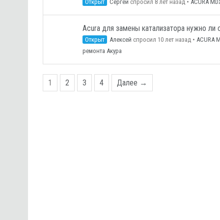
Открыт
Сергей
спросил 8 лет назад
•
ACURA MD
Acura для замены катализатора нужно ли 
Открыт
Алексей
спросил 10 лет назад
•
ACURA 
ремонта Акура
1
2
3
4
Далее →