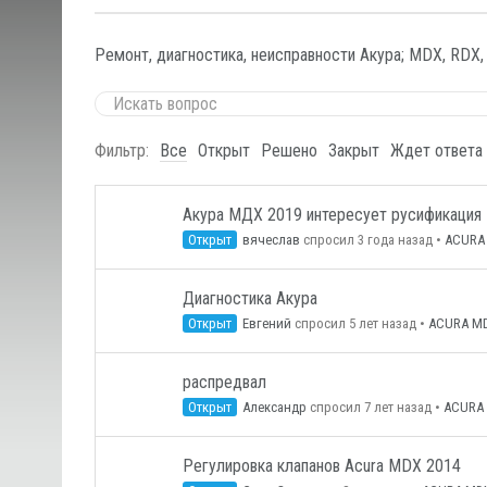
Ремонт, диагностика, неисправности Акура; MDX, RDX,
Фильтр:
Все
Открыт
Решено
Закрыт
Ждет ответа
Акура МДХ 2019 интересует русификация
Открыт
вячеслав
спросил 3 года назад
•
ACURA
Диагностика Акура
Открыт
Евгений
спросил 5 лет назад
•
ACURA M
распредвал
Открыт
Александр
спросил 7 лет назад
•
ACURA
Регулировка клапанов Acura MDX 2014