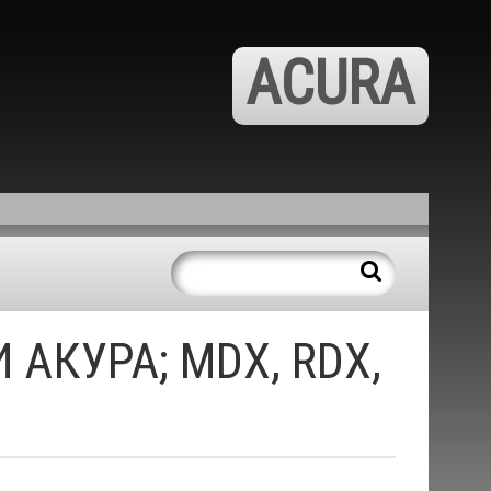
ACURA
АКУРА; MDX, RDX,