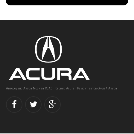
Автосервис Акура Москва СВАО | Сервис Acura | Ремонт автомобилей Акура